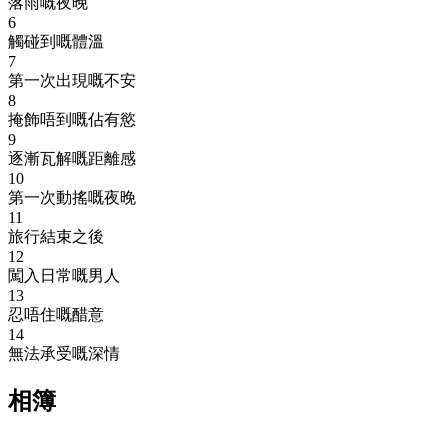
落雨嘅夜晚
6
觸碰到嘅體溫
7
第一次出現嘅不安
8
掩飾唔到嘅佔有慾
9
逐漸瓦解嘅距離感
10
第一次動搖嘅夜晚
11
旅行結束之後
12
闖入日常嘅男人
13
忍唔住嘅醋意
14
無法承受嘅深情
相簿