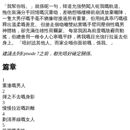
「我幫你啦。」就係呢一句，韓道允強勢闖入咗我嘅軌道。
拖住裝滿分手回憶嘅沉重喼，差啲想喺樓梯前崩潰放棄嗰陣，
一隻大男仔嘅手毫不猶豫咁接過所有重量。佢用純真乖巧嘅樣
釋出溫柔嘅善意。 但搶走個喼嗰雙結實嘅手臂同壓倒性嘅男
神體格，卻充滿住雄性荷爾蒙。 每當我因為前度嘅陰霾而動
搖，佢總會用一種令人心寒嘅平靜，將我嘅目光強行拉返去佢
身上。 「唔好諗其他人。而家企喺你面前嘅，係我。」
建議去到Episode 7之前，都先唔好確定關係。
篇章
1
重逢嘅男人
2
揮之不去嘅身影
3
慢慢拉近嘅距離
4
劃清界線嘅女人
5