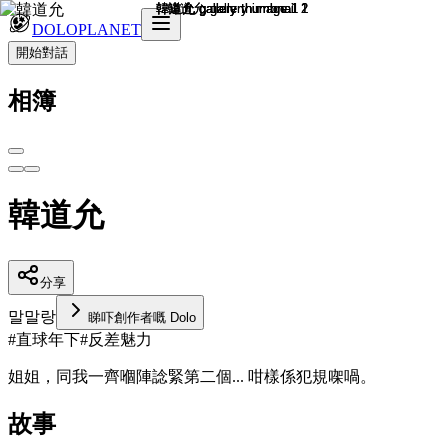
DOLOPLANET
開始對話
相簿
韓道允
分享
말
말랑
睇吓創作者嘅 Dolo
#
直球年下
#
反差魅力
姐姐，同我一齊嗰陣諗緊第二個... 咁樣係犯規㗎喎。
故事