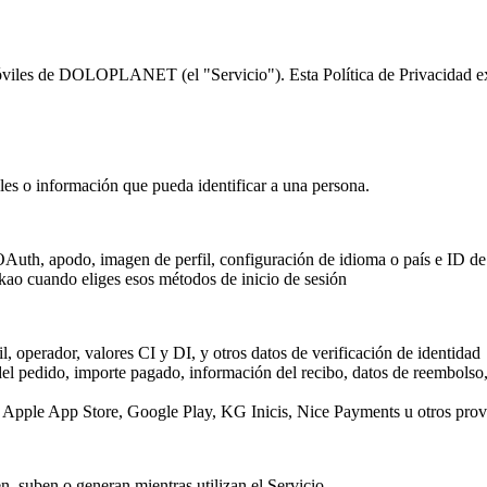
móviles de DOLOPLANET (el "Servicio"). Esta Política de Privacidad ex
les o información que pueda identificar a una persona.
OAuth, apodo, imagen de perfil, configuración de idioma o país e ID de
akao cuando eliges esos métodos de inicio de sesión
 operador, valores CI y DI, y otros datos de verificación de identidad
 pedido, importe pagado, información del recibo, datos de reembolso, 
r Apple App Store, Google Play, KG Inicis, Nice Payments u otros prov
, suben o generan mientras utilizan el Servicio