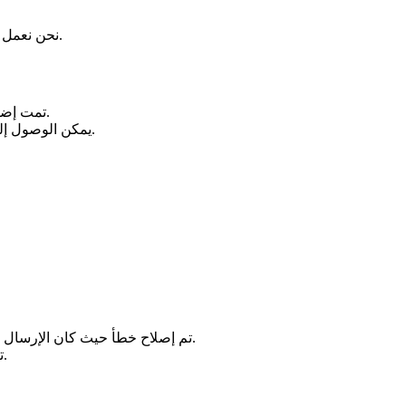
نحن نعمل على تحديث رئيسي، مما أدى إلى تأخير بعض تحسينات الميزات.
[الويب] تمت إضافة ميزة "العودة إلى هذه النقطة" في خيارات الرسائل.
يمكن الوصول إليها من قائمة الخيارات عند الضغط المطول على الرسالة.
تم إصلاح خطأ حيث كان الإرسال يفشل بشكل متقطع عندما يتجاوز اللقاء الأول طولاً معيناً.
تم إصلاح خطأ حيث كان إرسال دولو يفشل بشكل متقطع.