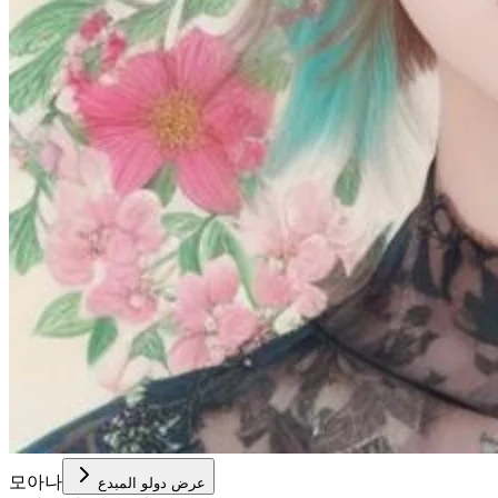
모아나
عرض دولو المبدع