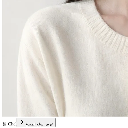
첼 Chel
عرض دولو المبدع