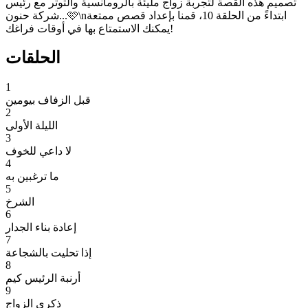
تصميم هذه القصة لتجربة زواج مليئة بالرومانسية والتوتر مع رئيس
شركة حنون...🩷\nابتداءً من الحلقة 10، قمنا بإعداد قصص ممتعة
يمكنك الاستمتاع بها في أوقات فراغك!
الحلقات
1
قبل الزفاف بيومين
2
الليلة الأولى
3
لا داعي للخوف
4
ما ترغبين به
5
الشرخ
6
إعادة بناء الجدار
7
إذا تحليت بالشجاعة
8
أرنبة الرئيس كيم
9
ذكرى الزواج