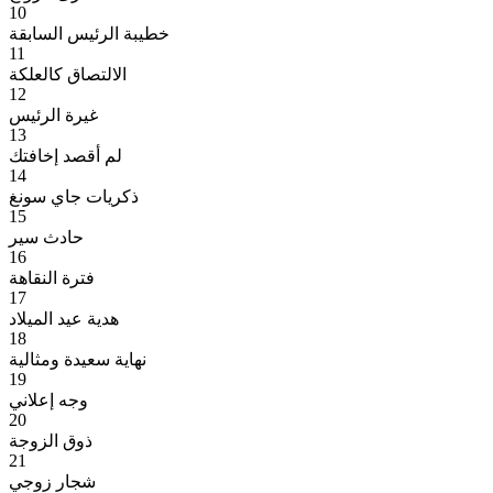
10
خطيبة الرئيس السابقة
11
الالتصاق كالعلكة
12
غيرة الرئيس
13
لم أقصد إخافتك
14
ذكريات جاي سونغ
15
حادث سير
16
فترة النقاهة
17
هدية عيد الميلاد
18
نهاية سعيدة ومثالية
19
وجه إعلاني
20
ذوق الزوجة
21
شجار زوجي