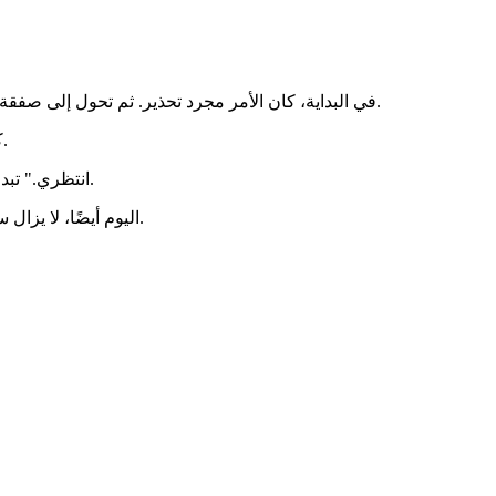
في البداية، كان الأمر مجرد تحذير. ثم تحول إلى صفقة غامضة. وقبل أن تدرك، أصبح جزءًا لا يتجزأ من تفاصيل حياتها اليومية.
كلما حاولتِ إبعاده، اقترب أكثر، وكلما حاولتِ الهرب، طاردكِ بلا هوادة.
"انتظري." تبدو الكلمة كأمر قاطع، لكنها في الحقيقة تحمل رجاءً خفيًا للمرة الأولى.
اليوم أيضًا، لا يزال سو إيهان الملاك الذي يحبه الجميع. لكنه ينهار.. فقط عندما يكون أمامكِ.