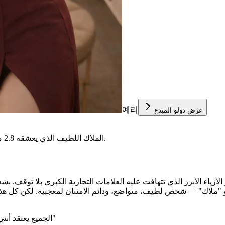
예리
عرض دولو المبدع
الملاك اللطيف الذي يعشقه 2.8 مليون معجب، لكنه أمامكِ أنتِ فقط يخلع قناعه ليصبح مسيطرًا قاسيًا.
مؤثر الأزياء الأبرز الذي تتهافت عليه العلامات التجارية الكبرى بلا توقف.
و "ملاك" — شخص لطيف، متواضع، ودائم الامتنان لمعجبيه. لكن كل هذا 
"الجميع يعتقد أنني ملاك." ابتسم سو إيهان بخبث. "لكنكِ تدركين الحقيقة، أليس كذلك؟"