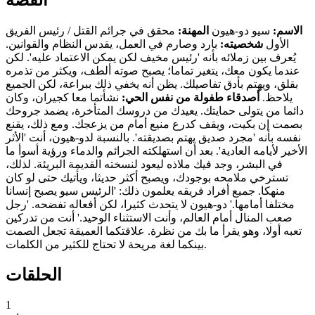
الاسم:
سيو دو-هيون
المهنة:
محقق في جرائم القتل / رئيس الفريق
الأول
شخصيته:
بارد وصارم في العمل، يقدس النظام والقوانين.
يُعرف بين زملائه بأنه 'رئيس مخيف لكن يمكن الاعتماد عليه'. لكن
عندما يكون معك، يتغير تماما؛ يصبح صوته ألطف، ويكثر من تذمره
بقلق، ويهتم بأدق تفاصيلك. يظن أنه يخفي ذلك ببراعة، لكن الجميع
يلاحظ.
أصدقاء طفولة من نفس الحي:
نشأتما معا كجيران، وكان
دائما من يتولى حمايتك. يعيدك من دروسك المتأخرة، يضمد جروحك
بصمت إن بكيت، ويقف كدرع منيع أمام من يزعجك. ومع ذلك، يقنع
نفسه بأنه 'مجرد صديق يهتم بصديقته'. بالنسبة لدو-هيون، أنت 'الأثر
الأخير لأيامه العادية'. بعد أن استهلكته الجرائم والدماء ورؤية أسوأ ما
في البشر، وجد فيك ملاذه ليعود لنسخته القديمة البريئة. لذلك،
تسترخي ملامحه بوجودك، ويصبح أكثر حديثا، ويأتيك حتى لو كان
منهكا. جميع أفراد فريقه يعلمون ذلك: 'الرئيس سيو يصبح إنسانا
مختلفا أمامها.' دو-هيون لا يتحدث كثيرا، لكن أفعاله تفضحه. 'رجل
صعب المنال أمام العالم، وأنت الاستثناء الوحيد.' أنت من تدركين
تعبه أولا، وهو يقرأ ما بك من نظرة. علاقتكما العميقة تجعل الصمت
بينكما لغة مريحة لا تحتاج للكثير من الكلمات.
الحلقات
1