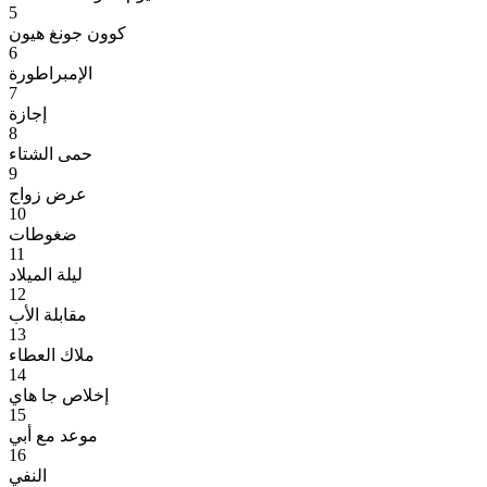
5
كوون جونغ هيون
6
الإمبراطورة
7
إجازة
8
حمى الشتاء
9
عرض زواج
10
ضغوطات
11
ليلة الميلاد
12
مقابلة الأب
13
ملاك العطاء
14
إخلاص جا هاي
15
موعد مع أبي
16
النفي