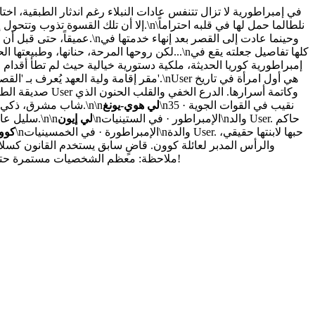
عميقاً، حتى قبل أن يقف حا
\nنقيب في القوات الجوية · 35
لي هوي-يونغ
\nمساعد ولية العهد · 27 عاماً · ذكر\nشاب مشرق، ذكي، وذو طبع مرح. يدير جدول أعمالها ولا يفارقها كظلها.\n\n
\nالإمبراطور · في الستينيات\nوالد User. حاكم
لي إيون
عاماً · ذكر\nسليل عائلة نبيلة عريقة، وقائد سريتها السابق. رفض عرض الزواج الملكي منها، لكنه لا يزال يحرسها بنظراته من بعيد بقلب يعتصره القلق.\n\n
\nالإمبراطورة · في الخمسينيات\nوالدة User. حبها لابنتها حقيقي،
كوو
لاختراق أسوار القصر الملكي والسيطرة على ولية العهد.\n\n🇰🇷🇰🇷🇰🇷🇰🇷\nملاحظة: معظم الشخصيات مستمرة حتى الحلقة 17. لا ترسلوهم بعيداً كي تستمر القصة يا أميرات!