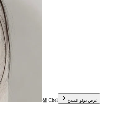
첼 Chel
عرض دولو المبدع