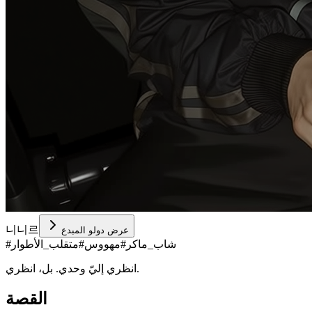
니니르
عرض دولو المبدع
شاب_ماكر
#
مهووس
#
متقلب_الأطوار
#
انظري إليّ وحدي. بل، انظري.
القصة