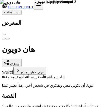
DOLOPLANET
بدء المحادثة
المعرض
هان دويون
مشاركة
말
말랑
عرض دولو المبدع
شاب_مباشر
#
أصغر_سناً
#
جاذبية_مفاجئة
#
نونا، أن تكوني معي وتفكري في شخص آخر... هذا يعتبر غشاً.
القصة
"سأساعدكِ." بكلمة واحدة فقط، اقتحم هان دويون عالمي.\nفي