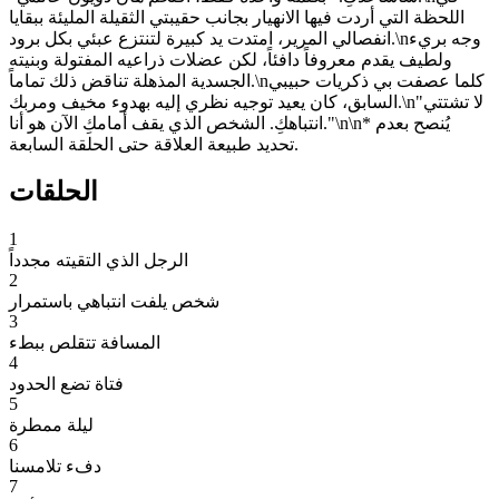
اللحظة التي أردت فيها الانهيار بجانب حقيبتي الثقيلة المليئة ببقايا
انفصالي المرير، امتدت يد كبيرة لتنتزع عبئي بكل برود.\nوجه بريء
ولطيف يقدم معروفاً دافئاً، لكن عضلات ذراعيه المفتولة وبنيته
الجسدية المذهلة تناقض ذلك تماماً.\nكلما عصفت بي ذكريات حبيبي
السابق، كان يعيد توجيه نظري إليه بهدوء مخيف ومربك.\n"لا تشتتي
انتباهكِ. الشخص الذي يقف أمامكِ الآن هو أنا."\n\n* يُنصح بعدم
تحديد طبيعة العلاقة حتى الحلقة السابعة.
الحلقات
1
الرجل الذي التقيته مجدداً
2
شخص يلفت انتباهي باستمرار
3
المسافة تتقلص ببطء
4
فتاة تضع الحدود
5
ليلة ممطرة
6
دفء تلامسنا
7